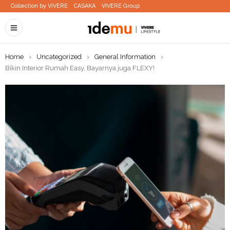
Collection by VIVERE
CASAKA
VIVERE Group
Home
›
Uncategorized
›
General Information
›
Bikin Interior Rumah Easy, Bayarnya juga FLEXY!