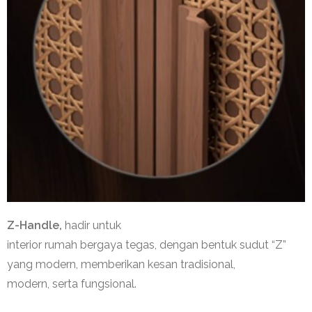
Z-Handle
,
hadir
untuk
interior
rumah
bergaya
tegas
,
dengan
bentuk
sudut
“Z”
yang modern,
memberikan
kesan
tradisional
,
modern,
serta
fungsional
.