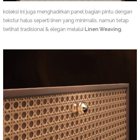
koleksi
ini
juga
menghadirkan
panel
bagian
pintu
dengan
tekstur
halus
seperti
linen yang
minimalis
,
namun
tetap
terlihat
tradisional
&
elegan
melalui
Linen Weaving
.