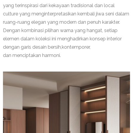
yang
terinspirasi
dari
kekayaan
tradisional
dan local
culture yang
menginterpretasikan
kembali
jiwa
seni
dalam
ruang-ruang
elegan
yang modern dan
penuh
karakter
.
Dengan
kombinasi
pilihan
warna
yang
hangat
,
setiap
elemen
dalam
koleksi
ini
menghadirkan
konsep
interior
dengan
garis
desain
bersih
,
kontemporer
,
dan
menciptakan
harmoni
.