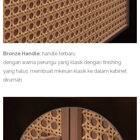
Bronze Handle
, handle
terbaru
dengan
warna
perungu
yang
klasik
dengan
finishing
yang
halus
,
membuat m
kesan
klasik
ke
dalam
kabinet
dirumah
.