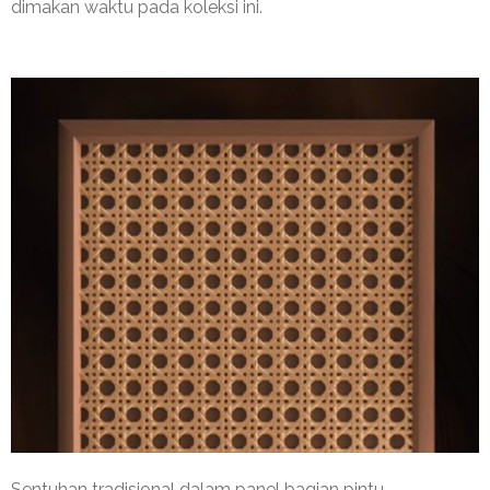
dimakan waktu pada koleksi ini.
Sentuhan
tradisional
dalam
panel
bagian
pintu