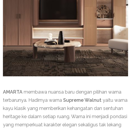
AMARTA
membawa nuansa baru dengan pilihan warna
terbarunya. Hadirnya warna
Supreme Walnut
yaitu warna
kayu klasik yang memberikan kehangatan dan sentuhan
heritage ke dalam setiap ruang. Warna ini menjadi pondasi
yang memperkuat karakter elegan sekaligus tak lekang