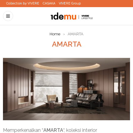
Collection by VIVERE
CASAKA
VIVERE Group
Home
›
AMARTA
AMARTA
Memperkenalkan
“
AMARTA
“,
koleksi
interior