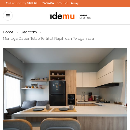
Collection by VIVERE
CASAKA
VIVERE Group
Home
›
Bedroom
›
Menjaga Dapur Tetap Terlihat Rapih dan Teroganisasi