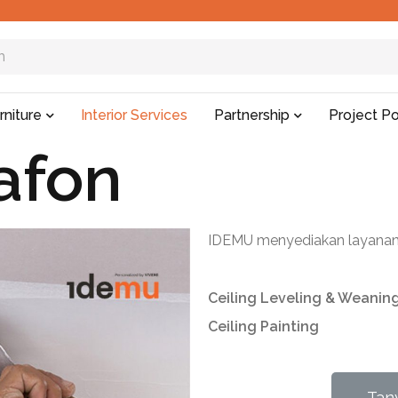
rniture
Interior Services
Partnership
Project Po
afon
IDEMU menyediakan layanan p
Ceiling Leveling & Weanin
Ceiling Painting
Tan