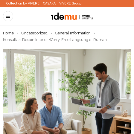
Collection by VIVERE
CASAKA
VIVERE Group
Home
›
Uncategorized
›
General Information
›
Konsultasi Desain Interior Worry-Free Langsung di Rumah