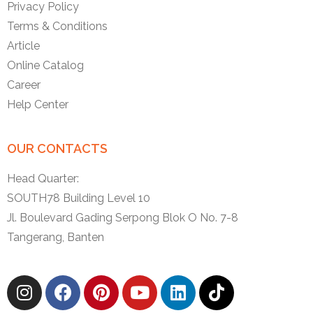
Privacy Policy
Terms & Conditions
Article
Online Catalog
Career
Help Center
OUR CONTACTS
Head Quarter:
SOUTH78 Building Level 10
Jl. Boulevard Gading Serpong Blok O No. 7-8
Tangerang, Banten