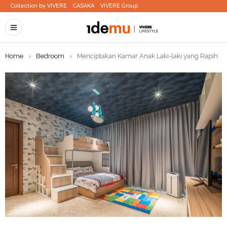
Collection by VIVERE
CASAKA
VIVERE Group
Home
›
Bedroom
›
Menciptakan Kamar Anak Laki-laki yang Rapih