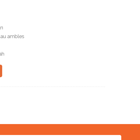
an
tau ambles
ah