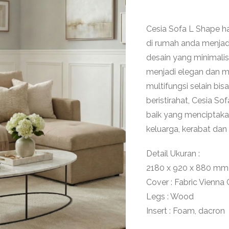
Cesia Sofa L Shape h
di rumah anda menjadi
desain yang minimali
menjadi elegan dan mo
multifungsi selain bis
beristirahat, Cesia So
baik yang menciptak
keluarga, kerabat dan
Detail Ukuran :
2180 x 920 x 880 mm
Cover : Fabric Vienna 
Legs : Wood
Insert : Foam, dacron