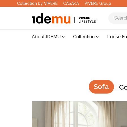
Collection by VIVERE
CASAKA
VIVERE Group
About IDEMU
Collection
Loose Fu
Sofa
Co