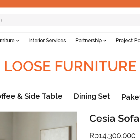
rniture
Interior Services
Partnership
Project Po
LOOSE FURNITURE
ffee & Side Table
Dining Set
Paket
Cesia Sof
Rp
14.300.000