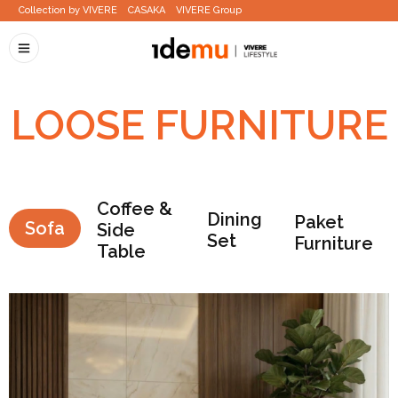
Collection by VIVERE
CASAKA
VIVERE Group
LOOSE FURNITURE
Coffee &
Dining
Paket
Sofa
Side
Set
Furniture
Table