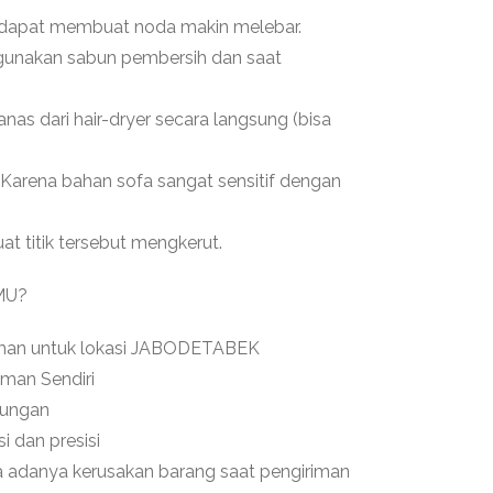
 dapat membuat noda makin melebar.
ggunakan sabun pembersih dan saat
anas dari hair-dryer secara langsung (bisa
. Karena bahan sofa sangat sensitif dengan
 titik tersebut mengkerut.
MU?
riman untuk lokasi JABODETABEK
iman Sendiri
kungan
i dan presisi
ika adanya kerusakan barang saat pengiriman