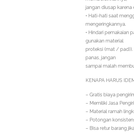
jangan diusap karena
• Hati-hati saat men
mengeringkannya.
• Hindari pemakaian p
gunakan material
proteksi (mat / pad))
panas, jangan
sampai malah membuat
KENAPA HARUS IDE
– Gratis biaya pengi
– Memiliki Jasa Pengir
– Material ramah ling
– Potongan konsistens
– Bisa retur barang j