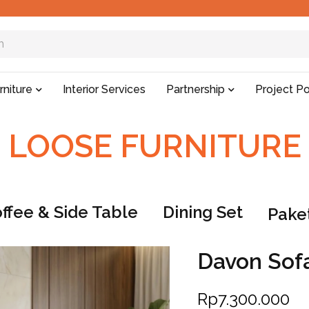
rniture
Interior Services
Partnership
Project Po
LOOSE FURNITURE
ffee & Side Table
Dining Set
Paket
Davon Sofa
Rp
7.300.000