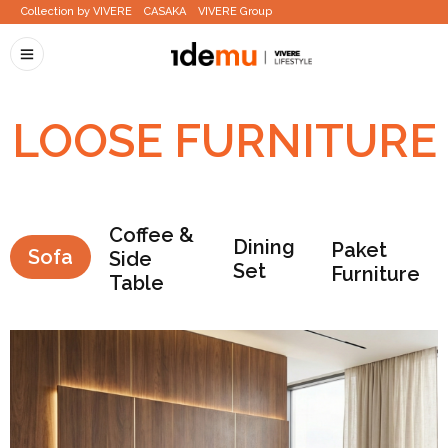
Collection by VIVERE
CASAKA
VIVERE Group
LOOSE FURNITURE
Coffee &
Dining
Paket
Sofa
Side
Set
Furniture
Table