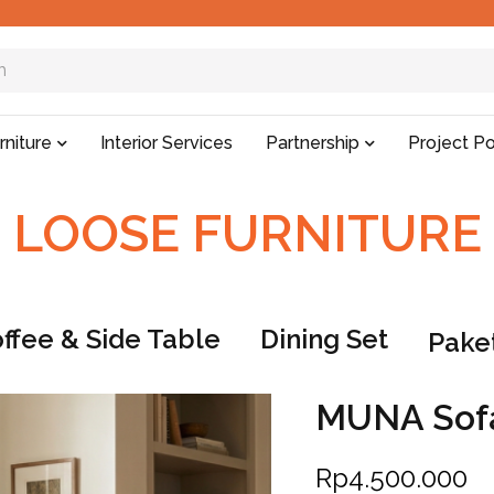
rniture
Interior Services
Partnership
Project Po
LOOSE FURNITURE
ffee & Side Table
Dining Set
Paket
MUNA Sofa
Rp
4.500.000