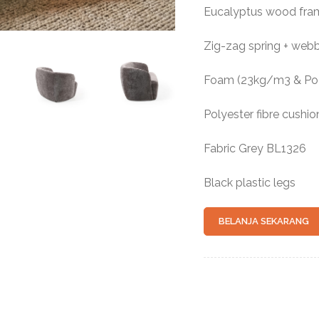
Eucalyptus wood fra
Zig-zag spring + web
Foam (23kg/m3 & Poc
Polyester fibre cushion
Fabric Grey BL1326
Black plastic legs
BELANJA SEKARANG