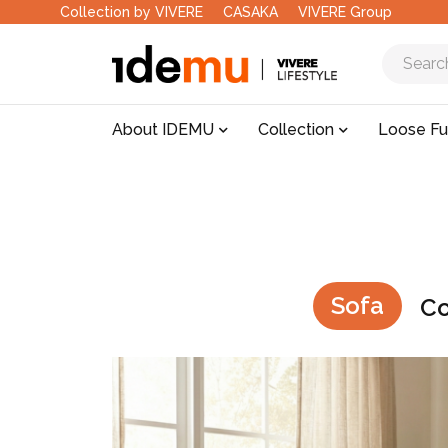
Collection by VIVERE
CASAKA
VIVERE Group
About IDEMU
Collection
Loose Fu
Sofa
Co