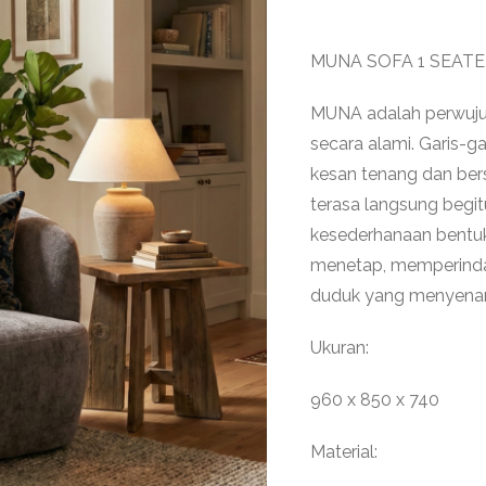
MUNA SOFA 1 SEATE
MUNA adalah perwuj
secara alami. Garis-
kesan tenang dan b
terasa langsung begi
kesederhanaan bentuk
menetap, memperind
duduk yang menyenang
Ukuran:
960 x 850 x 740
Material: