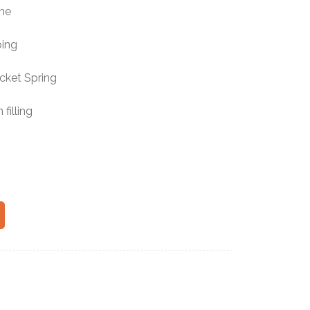
me
bing
ket Spring
 filling