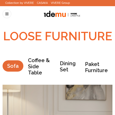
Collection by VIVERE
CASAKA
VIVERE Group
LOOSE FURNITURE
Coffee &
Dining
Paket
Sofa
Side
Set
Furniture
Table