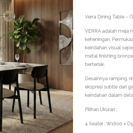
Verra Dining Table – 
VERRA adalah meja m
keheningan. Permukaa
keindahan visual sepe
metal finishing bro
berteriak.
Desainnya ramping, r
ekspresi subtle dari
keindahan dalam detai
Pilihan Ukuran :
4 Seater : W1600 x D