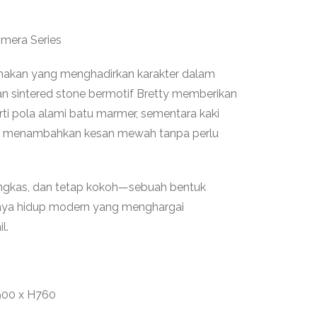
Omera Series
akan yang menghadirkan karakter dalam
n sintered stone bermotif Bretty memberikan
rti pola alami batu marmer, sementara kaki
nze menambahkan kesan mewah tanpa perlu
ingkas, dan tetap kokoh—sebuah bentuk
 gaya hidup modern yang menghargai
l.
900 x H760