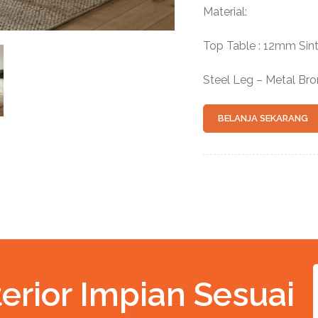
Material:
Top Table : 12mm Sin
Steel Leg – Metal Bro
BELANJA SEKARANG
erior Impian Sesuai