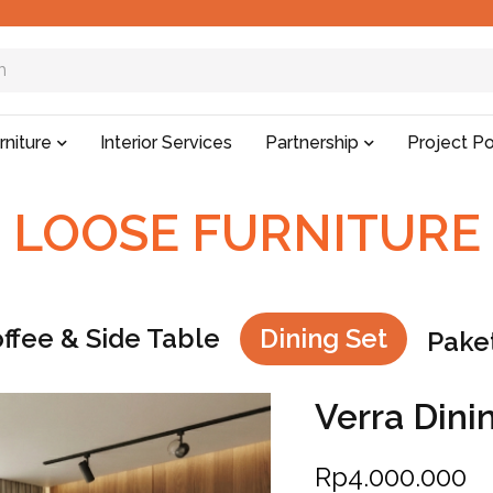
rniture
Interior Services
Partnership
Project Po
LOOSE FURNITURE
ffee & Side Table
Dining Set
Paket
Verra Dini
Rp
4.000.000