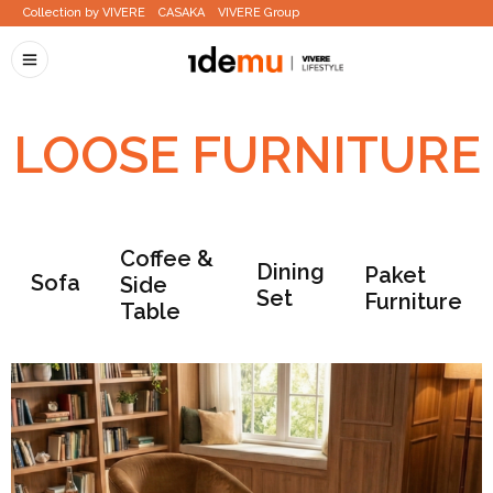
Collection by VIVERE
CASAKA
VIVERE Group
LOOSE FURNITURE
Coffee &
Dining
Paket
Sofa
Side
Set
Furniture
Table