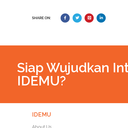
SHARE ON:
Siap Wujudkan Int
IDEMU?
IDEMU
About Us