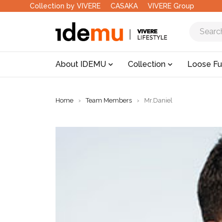
Collection by VIVERE
CASAKA
VIVERE Group
About IDEMU
Collection
Loose Fu
Home
›
Team Members
›
Mr.Daniel