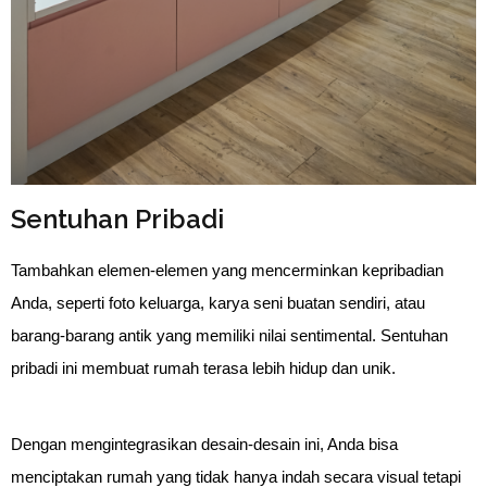
Sentuhan Pribadi
Tambahkan elemen-elemen yang mencerminkan kepribadian
Anda, seperti foto keluarga, karya seni buatan sendiri, atau
barang-barang antik yang memiliki nilai sentimental. Sentuhan
pribadi ini membuat rumah terasa lebih hidup dan unik.
Dengan mengintegrasikan desain-desain ini, Anda bisa 
menciptakan rumah yang tidak hanya indah secara visual tetapi 