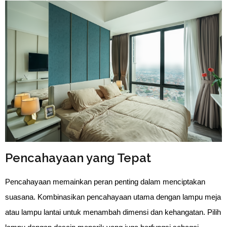
Pencahayaan yang Tepat
Pencahayaan memainkan peran penting dalam menciptakan 
suasana. Kombinasikan pencahayaan utama dengan lampu meja 
atau lampu lantai untuk menambah dimensi dan kehangatan. Pilih 