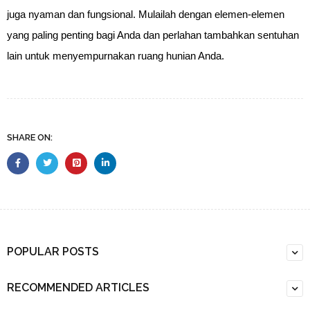
juga nyaman dan fungsional. Mulailah dengan elemen-elemen 
yang paling penting bagi Anda dan perlahan tambahkan sentuhan 
lain untuk menyempurnakan ruang hunian Anda.
SHARE ON:
POPULAR POSTS
RECOMMENDED ARTICLES