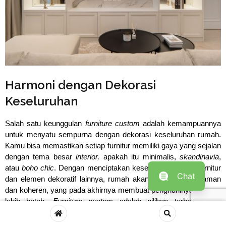
Harmoni dengan Dekorasi
Keseluruhan
Salah satu keunggulan
 furniture custom
 adalah kemampuannya 
untuk menyatu sempurna dengan dekorasi keseluruhan rumah. 
Kamu bisa memastikan setiap furnitur memiliki gaya yang sejalan 
dengan tema besar 
i
nterior
,
 apakah itu minimalis, 
skandinavia
, 
atau 
boho chic
. Dengan menciptakan keselarasan antara furnitur 
Chat
dan elemen dekoratif lainnya, rumah akan terasa lebih nyaman 
dan koheren, yang pada akhirnya membuat penghuninya merasa 
lebih betah. 
Furniture custom
adalah pilihan terbaik untuk
menciptakan rumah yang benar-benar nyaman dan
mencerminkan kepribadian pemiliknya. Dengan desain yang