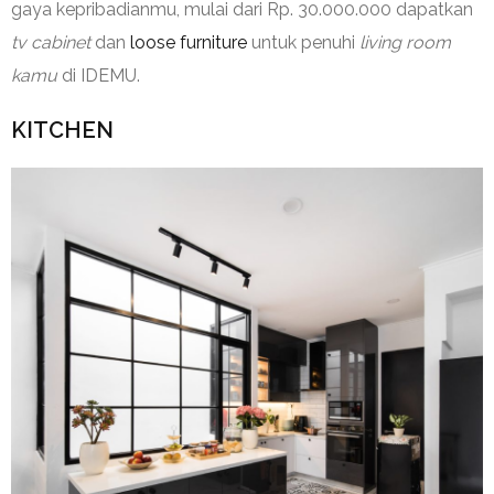
gaya kepribadianmu, mulai dari Rp. 30.000.000 dapatkan
tv cabinet
dan
loose furniture
untuk penuhi
living room
kamu
di IDEMU.
KITCHEN