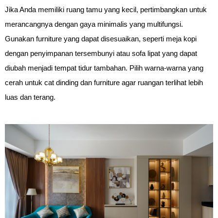
Jika Anda memiliki ruang tamu yang kecil, pertimbangkan untuk
merancangnya dengan gaya minimalis yang multifungsi.
Gunakan furniture yang dapat disesuaikan, seperti meja kopi
dengan penyimpanan tersembunyi atau sofa lipat yang dapat
diubah menjadi tempat tidur tambahan. Pilih warna-warna yang
cerah untuk cat dinding dan furniture agar ruangan terlihat lebih
luas dan terang.