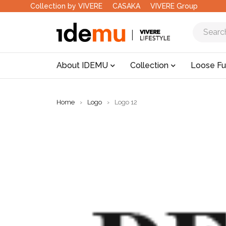
Collection by VIVERE
CASAKA
VIVERE Group
About IDEMU
Collection
Loose Fu
Home
›
Logo
›
Logo 12