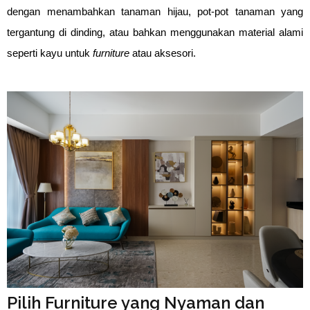
dengan menambahkan tanaman hijau, pot-pot tanaman yang 
tergantung di dinding, atau bahkan menggunakan material alami 
seperti kayu untuk 
furniture 
atau aksesori.
Pilih Furniture yang Nyaman dan