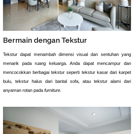
Bermain dengan Tekstur
Tekstur dapat menambah dimensi visual dan sentuhan yang 
menarik pada ruang keluarga. Anda dapat mencampur dan 
mencocokkan berbagai tekstur seperti tekstur kasar dari karpet 
bulu, tekstur halus dari bantal sofa, atau tekstur alami dari 
anyaman rotan pada 
furniture.