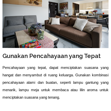
Gunakan Pencahayaan yang Tepat
Pencahayaan yang tepat, dapat menciptakan suasana yang 
hangat dan menyambut di ruang keluarga. Gunakan kombinasi 
pencahayaan alami dan buatan, seperti lampu gantung yang 
menarik, lampu meja untuk membaca atau lilin aroma untuk 
menciptakan suasana yang tenang.