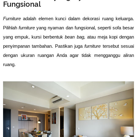
Fungsional
Furniture
 adalah elemen kunci dalam dekorasi ruang keluarga. 
Pilihlah 
furniture
 yang nyaman dan fungsional, seperti sofa besar 
yang empuk, kursi berbentuk 
bean bag,
 atau meja kopi dengan 
penyimpanan tambahan. Pastikan juga 
furniture
 tersebut sesuai 
dengan ukuran ruangan Anda agar tidak mengganggu aliran 
ruang.