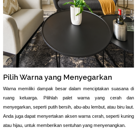
Pilih Warna yang Menyegarkan
Warna memiliki dampak besar dalam menciptakan suasana di 
ruang keluarga. Pilihlah palet warna yang cerah dan 
menyegarkan, seperti putih bersih, abu-abu lembut, atau biru laut. 
Anda juga dapat menyertakan aksen warna cerah, seperti kuning 
atau hijau, untuk memberikan sentuhan yang menyenangkan.