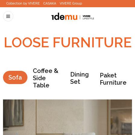
Collection by VIVERE
CASAKA
VIVERE Group
LOOSE FURNITURE
Coffee &
Dining
Paket
Sofa
Side
Set
Furniture
Table