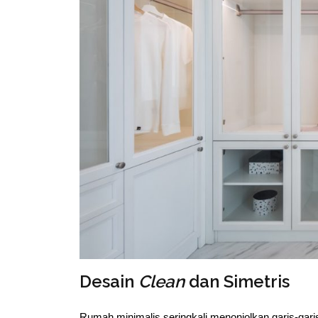
Desain
Clean
dan Simetris
Rumah minimalis seringkali menonjolkan garis-gari