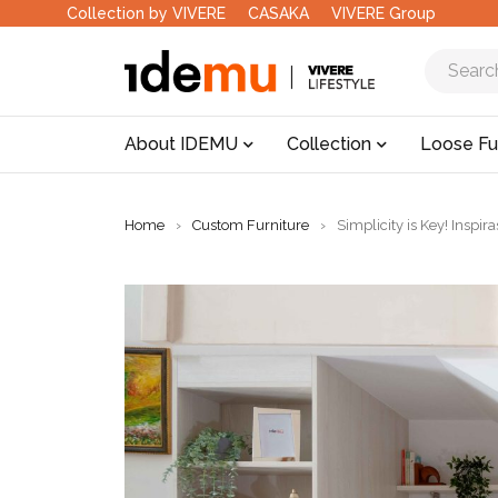
Collection by VIVERE
CASAKA
VIVERE Group
About IDEMU
Collection
Loose Fu
Home
›
Custom Furniture
›
Simplicity is Key! Inspi