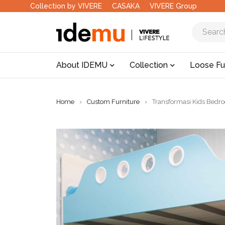
Collection by VIVERE
CASAKA
VIVERE Group
About IDEMU
Collection
Loose Fu
Home
›
Custom Furniture
›
Transformasi Kids Bed