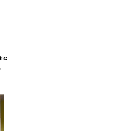
klat
n