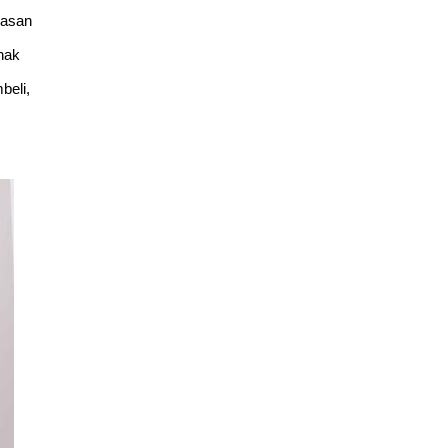
asan 
ak 
eli, 