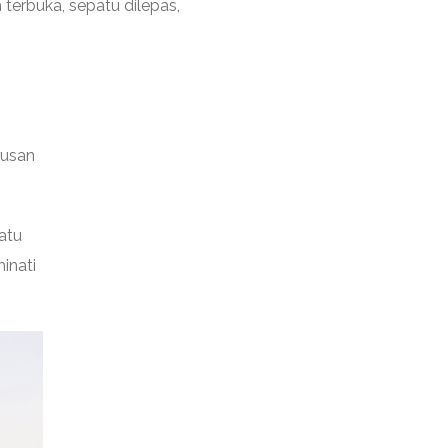
erbuka, sepatu dilepas,
rusan
atu
inati