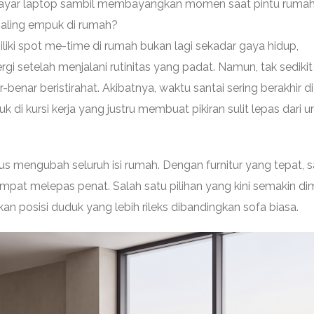
ayar laptop sambil membayangkan momen saat pintu rumah t
 paling empuk di rumah?
iliki spot me-time di rumah bukan lagi sekadar gaya hidup,
rgi setelah menjalani rutinitas yang padat. Namun, tak sedikit
benar beristirahat. Akibatnya, waktu santai sering berakhir di
k di kursi kerja yang justru membuat pikiran sulit lepas dari u
us mengubah seluruh isi rumah. Dengan furnitur yang tepat, s
mpat melepas penat. Salah satu pilihan yang kini semakin dim
 posisi duduk yang lebih rileks dibandingkan sofa biasa.