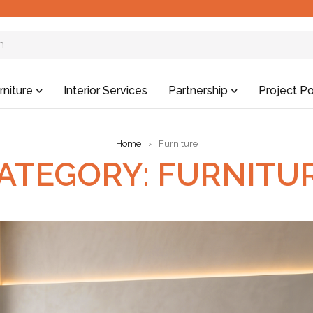
rniture
Interior Services
Partnership
Project Po
Home
›
Furniture
ATEGORY: FURNITU