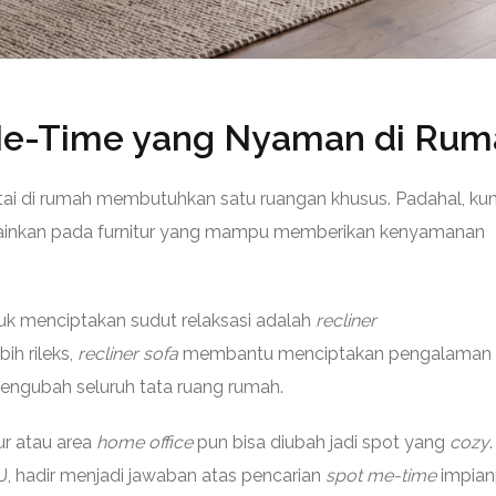
Me-Time yang Nyaman di Rum
tai di rumah membutuhkan satu ruangan khusus. Padahal, ku
lainkan pada furnitur yang mampu memberikan kenyamanan
untuk menciptakan sudut relaksasi adalah
recliner
ih rileks,
recliner sofa
membantu menciptakan pengalaman
mengubah seluruh tata ruang rumah.
ur atau area
home office
pun bisa diubah jadi spot yang
cozy
.
, hadir menjadi jawaban atas pencarian
spot me-time
impia