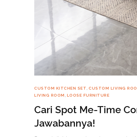
,
CUSTOM KITCHEN SET
CUSTOM LIVING RO
,
LIVING ROOM
LOOSE FURNITURE
Cari Spot Me-Time C
Jawabannya!