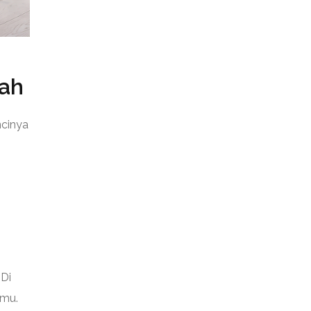
ah
ncinya
 Di
nmu.