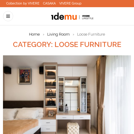
Collection by VIVERE
CASAKA
VIVERE Group
Home
›
Living Room
›
Loose Furniture
CATEGORY: LOOSE FURNITURE