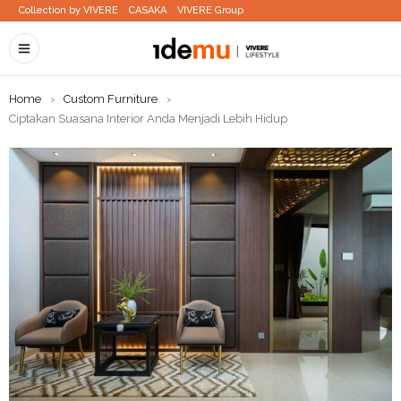
Collection by VIVERE
CASAKA
VIVERE Group
Home
›
Custom Furniture
›
Ciptakan Suasana Interior Anda Menjadi Lebih Hidup