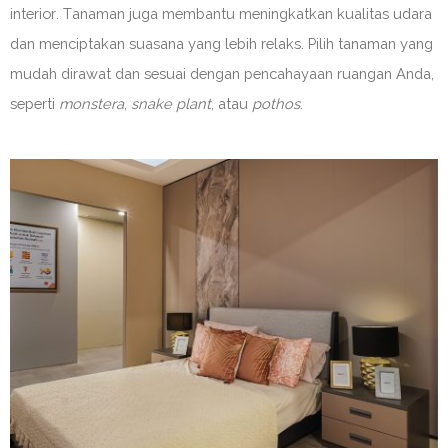
interior. Tanaman juga membantu meningkatkan kualitas udara
dan menciptakan suasana yang lebih relaks. Pilih tanaman yang
mudah dirawat dan sesuai dengan pencahayaan ruangan Anda,
seperti
monstera
,
snake plant
, atau
pothos
.