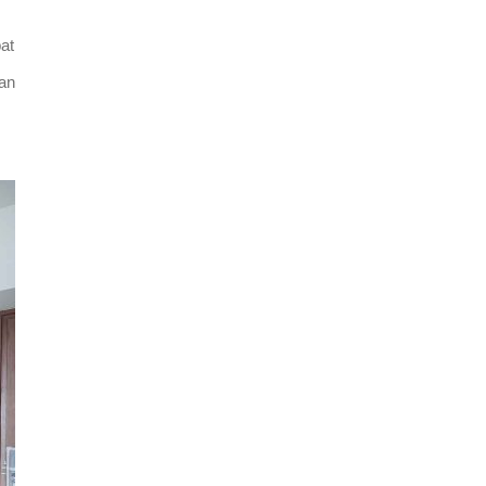
at
ian