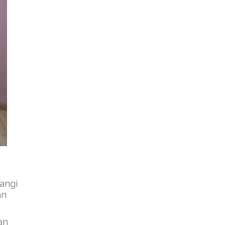
angi
an
an