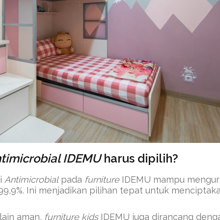
ntimicrobial IDEMU
harus dipilih?
i
Antimicrobial
pada
furniture
IDEMU mampu mengur
99,9%. Ini menjadikan pilihan tepat untuk menciptak
lain aman,
furniture kids
IDEMU juga dirancang deng