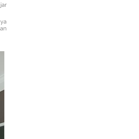
jar
aya
kan