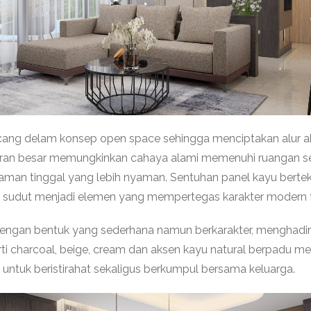
rancang delam konsep open space sehingga menciptakan alur akt
rukuran besar memungkinkan cahaya alami memenuhi ruangan 
an tinggal yang lebih nyaman. Sentuhan panel kayu bertekstu
 sudut menjadi elemen yang mempertegas karakter modern t
ilih dengan bentuk yang sederhana namun berkarakter, menghad
ti charcoal, beige, cream dan aksen kayu natural berpadu m
ntuk beristirahat sekaligus berkumpul bersama keluarga.