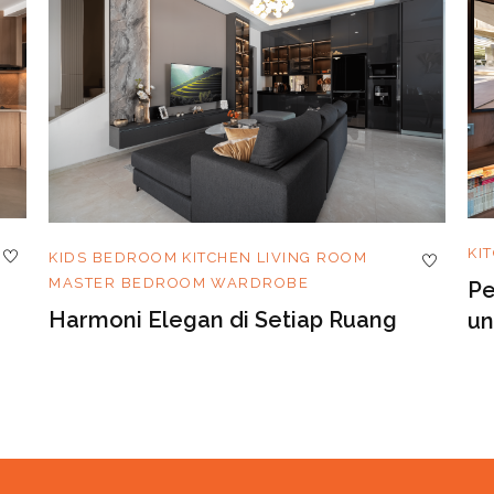
KI
KIDS BEDROOM
KITCHEN
LIVING ROOM
MASTER BEDROOM
WARDROBE
Pe
Harmoni Elegan di Setiap Ruang
un