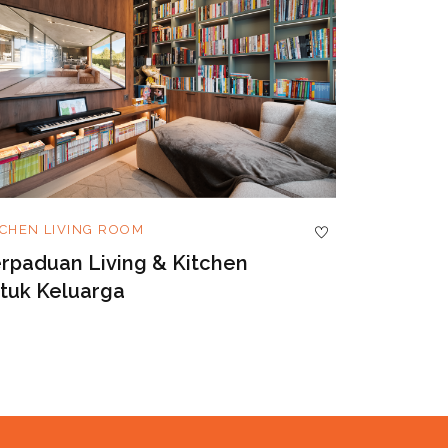
TCHEN
LIVING ROOM
KITCHEN
WA
rpaduan Living & Kitchen
Luxury Ki
tuk Keluarga
Crafted t