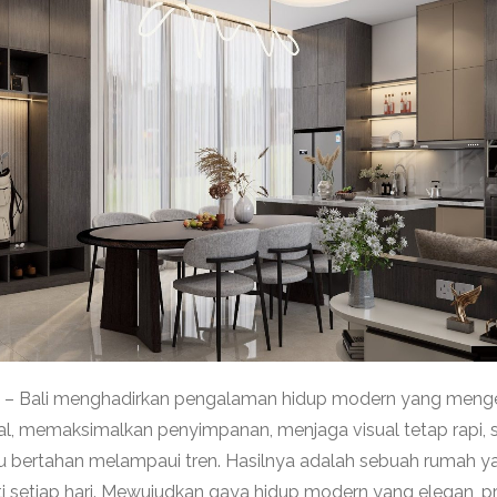
ink – Bali menghadirkan pengalaman hidup modern yang menge
al, memaksimalkan penyimpanan, menjaga visual tetap rapi, 
pu bertahan melampaui tren. Hasilnya adalah sebuah rumah y
i setiap hari. Mewujudkan gaya hidup modern yang elegan, pr