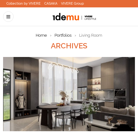
Collection by VIVERE
CASAKA
VIVERE Group
Home
›
Portfolios
›
Living Room
ARCHIVES