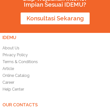
Impian Sesuai IDEMU?
Konsultasi Sekarang
IDEMU
About Us
Privacy Policy
Terms & Conditions
Article
Online Catalog
Career
Help Center
OUR CONTACTS