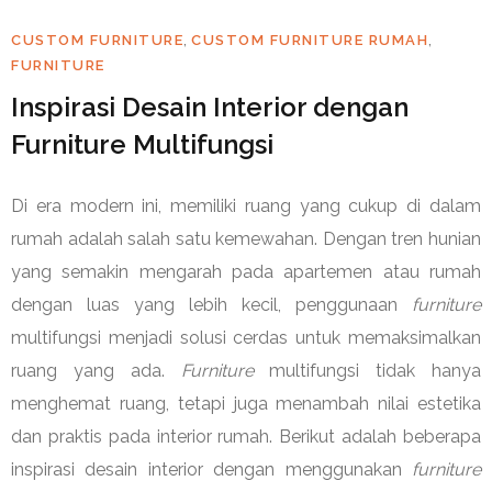
,
,
CUSTOM FURNITURE
CUSTOM FURNITURE RUMAH
FURNITURE
Inspirasi Desain Interior dengan
Furniture Multifungsi
Di era modern ini, memiliki ruang yang cukup di dalam
rumah adalah salah satu kemewahan. Dengan tren hunian
yang semakin mengarah pada apartemen atau rumah
dengan luas yang lebih kecil, penggunaan
furniture
multifungsi menjadi solusi cerdas untuk memaksimalkan
ruang yang ada.
Furniture
multifungsi tidak hanya
menghemat ruang, tetapi juga menambah nilai estetika
dan praktis pada interior rumah. Berikut adalah beberapa
inspirasi desain interior dengan menggunakan
furniture