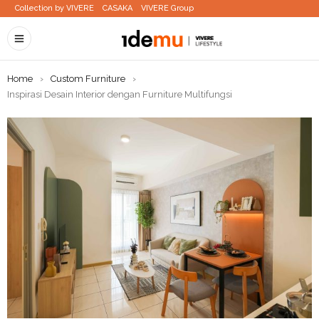
Collection by VIVERE
CASAKA
VIVERE Group
Home
›
Custom Furniture
›
Inspirasi Desain Interior dengan Furniture Multifungsi