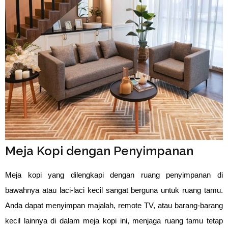
Meja Kopi dengan Penyimpanan
Meja kopi yang dilengkapi dengan ruang penyimpanan di 
bawahnya atau laci-laci kecil sangat berguna untuk ruang tamu. 
Anda dapat menyimpan majalah, remote TV, atau barang-barang 
kecil lainnya di dalam meja kopi ini, menjaga ruang tamu tetap 