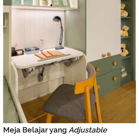
Meja Belajar yang
Adjustable