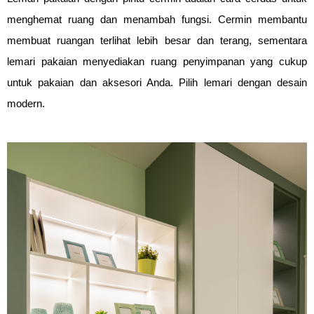
menghemat ruang dan menambah fungsi. Cermin membantu
membuat ruangan terlihat lebih besar dan terang, sementara
lemari pakaian menyediakan ruang penyimpanan yang cukup
untuk pakaian dan aksesori Anda. Pilih lemari dengan desain
modern.