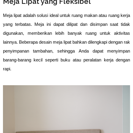
Meja Lipat yang Fleksibel
Meja lipat adalah solusi ideal untuk ruang makan atau ruang kerja 
yang terbatas. Meja ini dapat dilipat dan disimpan saat tidak 
digunakan, memberikan lebih banyak ruang untuk aktivitas 
lainnya. Beberapa desain meja lipat bahkan dilengkapi dengan rak 
penyimpanan tambahan, sehingga Anda dapat menyimpan 
barang-barang kecil seperti buku atau peralatan kerja dengan 
rapi.